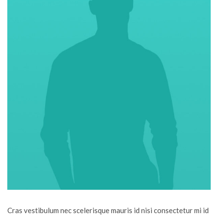
Cras vestibulum nec scelerisque mauris id nisi consectetur mi id