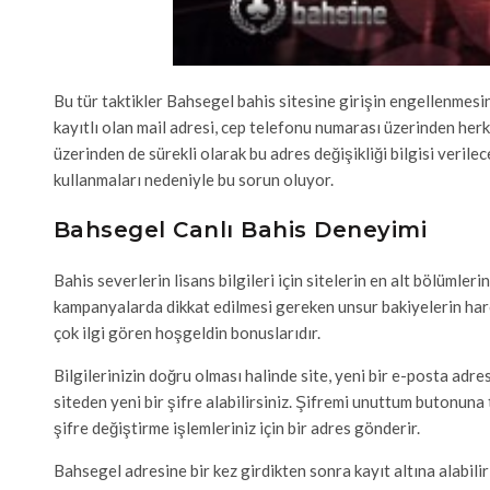
Bu tür taktikler Bahsegel bahis sitesine girişin engellenmesi
kayıtlı olan mail adresi, cep telefonu numarası üzerinden herke
üzerinden de sürekli olarak bu adres değişikliği bilgisi verile
kullanmaları nedeniyle bu sorun oluyor.
Bahsegel Canlı Bahis Deneyimi
Bahis severlerin lisans bilgileri için sitelerin en alt bölümler
kampanyalarda dikkat edilmesi gereken unsur bakiyelerin harc
çok ilgi gören hoşgeldin bonuslarıdır.
Bilgilerinizin doğru olması halinde site, yeni bir e-posta adr
siteden yeni bir şifre alabilirsiniz. Şifremi unuttum butonuna
şifre değiştirme işlemleriniz için bir adres gönderir.
Bahsegel adresine bir kez girdikten sonra kayıt altına alabilir