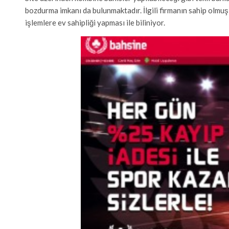
bozdurma imkanı da bulunmaktadır. İlgili firmanın sahip olmu
işlemlere ev sahipliği yapması ile biliniyor.