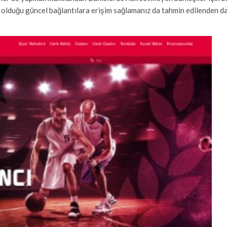
ş olduğu güncel bağlantılara erişim sağlamanız da tahmin edilenden d