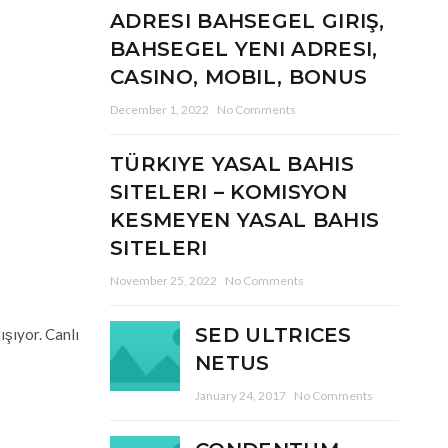
ADRESI BAHSEGEL GIRIŞ,
BAHSEGEL YENI ADRESI,
CASINO, MOBIL, BONUS
December 1, 2022
No Comments
TÜRKIYE YASAL BAHIS
SITELERI – KOMISYON
KESMEYEN YASAL BAHIS
SITELERI
November 25, 2022
No Comments
SED ULTRICES
ışıyor. Canlı
NETUS
January 24, 2017
No Comments