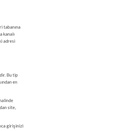
ri tabanına
a kanalı
ki adresi
ir. Bu tip
sından en
halinde
dan site,
ca girişinizi