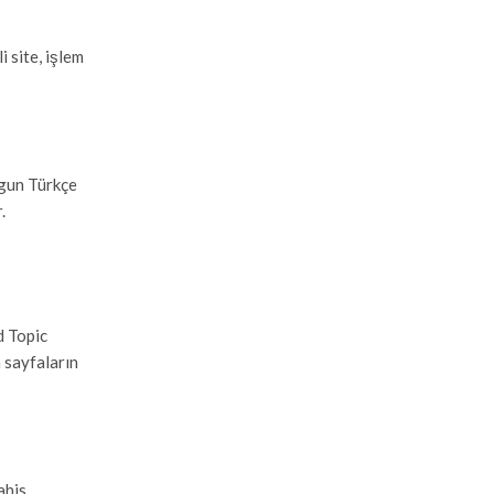
li site, işlem
ygun Türkçe
.
d Topic
a sayfaların
ahis