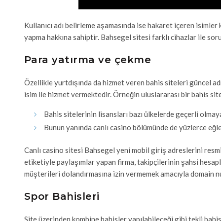
Kullanıcı adı belirleme aşamasında ise hakaret içeren isimler k
yapma hakkına sahiptir. Bahsegel sitesi farklı cihazlar ile sor
Para yatırma ve çekme
Özellikle yurtdışında da hizmet veren bahis siteleri güncel ad
isim ile hizmet vermektedir. Örneğin uluslararası bir bahis si
Bahis sitelerinin lisansları bazı ülkelerde geçerli olmay
Bunun yanında canlı casino bölümünde de yüzlerce eğlen
Canlı casino sitesi Bahsegel yeni mobil giriş adreslerini res
etiketiyle paylaşımlar yapan firma, takipçilerinin şahsi hesapl
müşterileri dolandırmasına izin vermemek amacıyla domain num
Spor Bahisleri
Site üzerinden kombine bahisler yapılabileceği gibi tekli bah