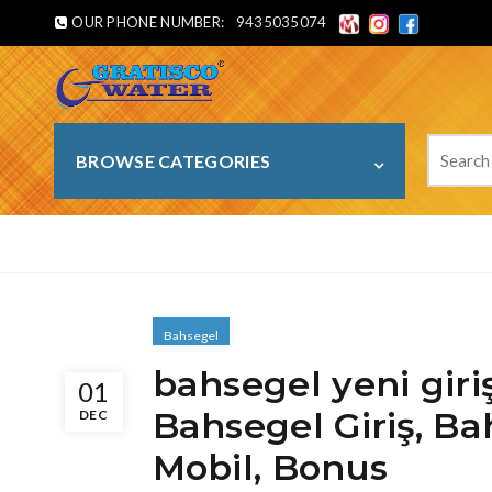
OUR PHONE NUMBER:
9435035074
Search
BROWSE CATEGORIES
for:
Home
Bahsegel
Bahsegel
bahsegel yeni giri
01
Bahsegel Giriş, Ba
DEC
Mobil, Bonus