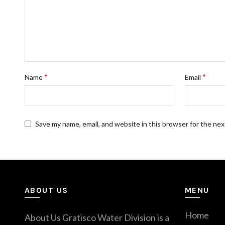
*
*
Name
Email
Save my name, email, and website in this browser for the ne
ABOUT US
MENU
Home
About Us Gratisco Water Division is a